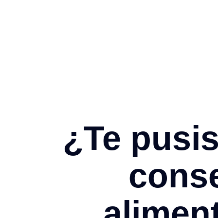
Skip
to
content
¿Te pusis
conse
alimen