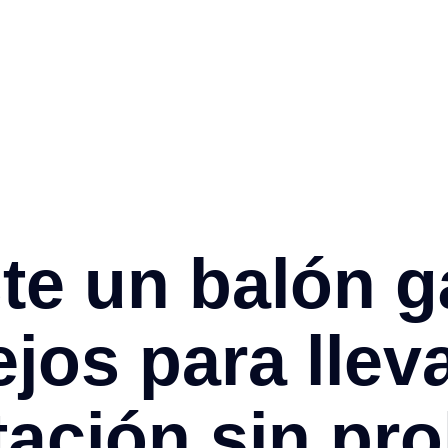
te un balón g
jos para llev
tación sin pr