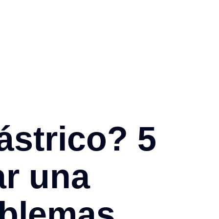
ástrico? 5
ar una
oblemas