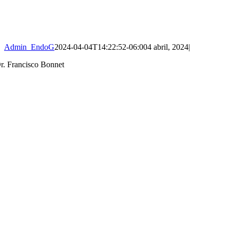
Admin_EndoG
2024-04-04T14:22:52-06:00
4 abril, 2024
|
r. Francisco Bonnet