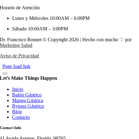
Horario de Atención
Lunes y Miércoles 10:00AM – 6:00PM
Sábado 10:00AM – 3:00PM
Dr. Francisco Bonnet © Copyright 2026 | Hecho con mucho ♡ por
Marketing Salud
Aviso de Privacidad
Page load link
Let’s Make Things Happen
Inicio
Balón Gástrico
Manga Gástrica
Bypass Gástrico
Blog
Contacto
Contact Info
41 Avada Avenue, Florida, 98765